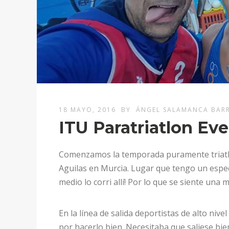
18 MAYO, 2016
BY
ÁNGEL SALAMANCA BARR
ITU Paratriatlon Ev
Comenzamos la temporada puramente triatleti
Aguilas en Murcia. Lugar que tengo un espec
medio lo corri allí! Por lo que se siente una 
En la línea de salida deportistas de alto niv
por hacerlo bien. Necesitaba que saliese bie