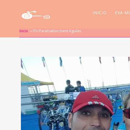
INICIO
EVA M
Inicio
➝
ITU Paratriatlon Event Aguilas