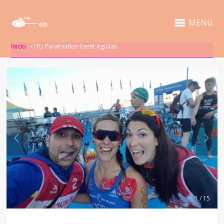
MENU
Inicio
➝
ITU Paratriatlon Event Aguilas
1 / 15