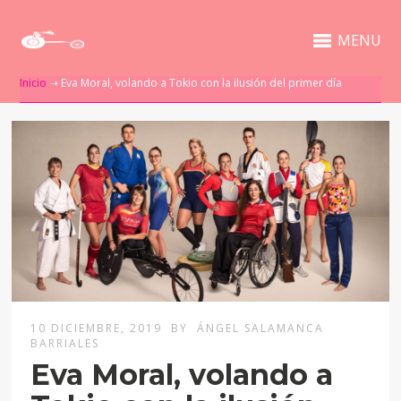
MENU
Inicio
➝
Eva Moral, volando a Tokio con la ilusión del primer día
10 DICIEMBRE, 2019
BY
ÁNGEL SALAMANCA
BARRIALES
Eva Moral, volando a