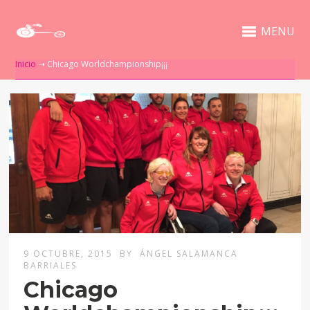
MENU
Inicio
➝
Chicago Worldchampionship¡¡¡
9 OCTUBRE, 2015
BY
ÁNGEL SALAMANCA
BARRIALES
Chicago