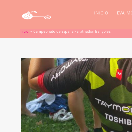
INICIO
EVA M
Inicio
➝
Campeonato de España Paratriatlon Banyoles