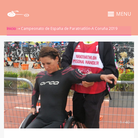
MENU
Inicio
➝
Campeonato de España de Paratriatlón-A Coruña 2019
1 / 40