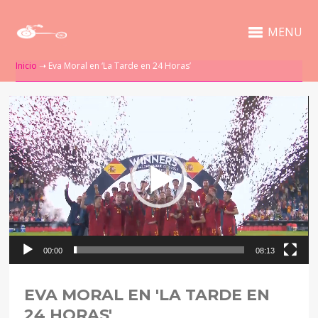
MENU
Inicio
➝
Eva Moral en ‘La Tarde en 24 Horas’
Reproductor
de
vídeo
00:00
08:13
EVA MORAL EN 'LA TARDE EN
24 HORAS'